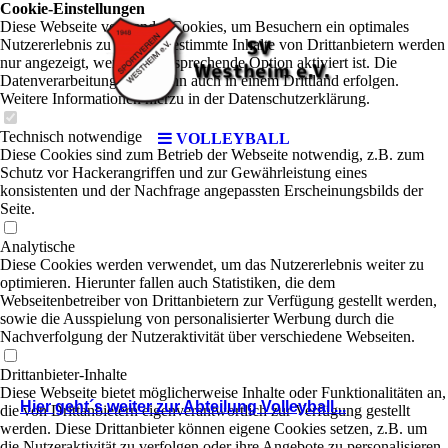
Cookie-Einstellungen
Diese Webseite verwendet Cookies, um Besuchern ein optimales
Nutzererlebnis zu bieten. Bestimmte Inhalte von Drittanbietern werden
nur angezeigt, wenn die entsprechende Option aktiviert ist. Die
Datenverarbeitung kann dann auch in einem Drittland erfolgen.
Weitere Informationen hierzu in der Datenschutzerklärung.
Technisch notwendige
VOLLEYBALL
Diese Cookies sind zum Betrieb der Webseite notwendig, z.B. zum
Schutz vor Hackerangriffen und zur Gewährleistung eines
konsistenten und der Nachfrage angepassten Erscheinungsbilds der
Seite.
Analytische
Diese Cookies werden verwendet, um das Nutzererlebnis weiter zu
optimieren. Hierunter fallen auch Statistiken, die dem
Webseitenbetreiber von Drittanbietern zur Verfügung gestellt werden,
sowie die Ausspielung von personalisierter Werbung durch die
Nachverfolgung der Nutzeraktivität über verschiedene Webseiten.
Drittanbieter-Inhalte
Diese Webseite bietet möglicherweise Inhalte oder Funktionalitäten an,
Hier geht´s weiter zur Abteilung Volleyball...
die von Drittanbietern eigenverantwortlich zur Verfügung gestellt
werden. Diese Drittanbieter können eigene Cookies setzen, z.B. um
die Nutzeraktivität zu verfolgen oder ihre Angebote zu personalisieren