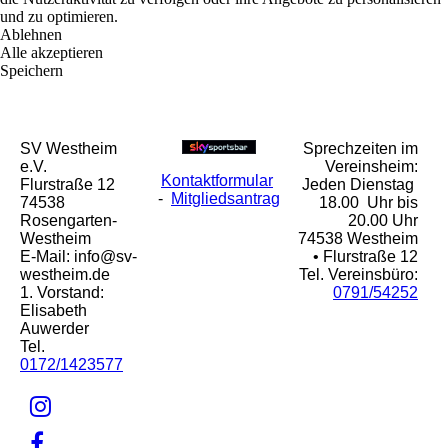
und zu optimieren.
Ablehnen
Alle akzeptieren
Speichern
SV Westheim
Sprechzeiten im
e.V.
Vereinsheim:
Kontaktformular
Flurstraße 12
Jeden Dienstag
-
Mitgliedsantrag
74538
18.00 Uhr bis
Rosengarten-
20.00 Uhr
Westheim
74538 Westheim
E-Mail: info@sv-
• Flurstraße 12
westheim.de
Tel. Vereinsbüro:
1. Vorstand:
0791/54252
Elisabeth
Auwerder
Tel.
0172/1423577